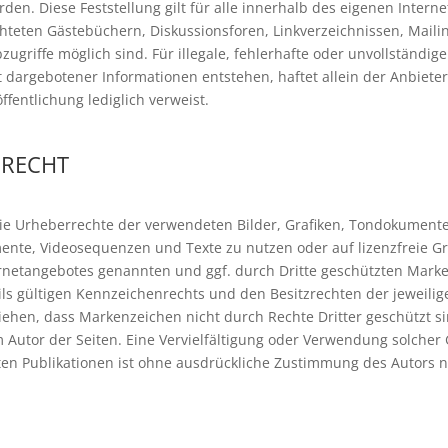
rden. Diese Feststellung gilt für alle innerhalb des eigenen Inter
hteten Gästebüchern, Diskussionsforen, Linkverzeichnissen, Maili
ugriffe möglich sind. Für illegale, fehlerhafte oder unvollständi
dargebotener Informationen entstehen, haftet allein der Anbieter
öffentlichung lediglich verweist.
NRECHT
n die Urheberrechte der verwendeten Bilder, Grafiken, Tondokumen
kumente, Videosequenzen und Texte zu nutzen oder auf lizenzfreie
ternetangebotes genannten und ggf. durch Dritte geschützten Mar
s gültigen Kennzeichenrechts und den Besitzrechten der jeweilig
iehen, dass Markenzeichen nicht durch Rechte Dritter geschützt sin
beim Autor der Seiten. Eine Vervielfältigung oder Verwendung solc
en Publikationen ist ohne ausdrückliche Zustimmung des Autors ni